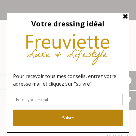
Aller
Nous appeler : +2782 444 YEAH
au
Le Cap, Afrique du sud
contenu
Freuviette
Mode éthique & lifestyle
Menu
Mode pour Elle