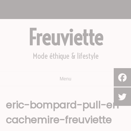
Aller
Nous appeler : +2782 444 YEAH
au
Le Cap, Afrique du sud
contenu
Freuviette
Mode éthique & lifestyle
Menu
eric-bompard-pull-en-
cachemire-freuviette