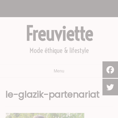
Aller
Nous appeler : +2782 444 YEAH
au
Le Cap, Afrique du sud
contenu
Freuviette
Mode éthique & lifestyle
Menu
le-glazik-partenariat