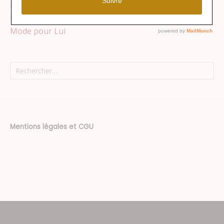
Maison
Mode pour Elle
Mode pour Lui
Rechercher :
Mentions légales et CGU
Thème : Superposition par
Kaira
.
Texte