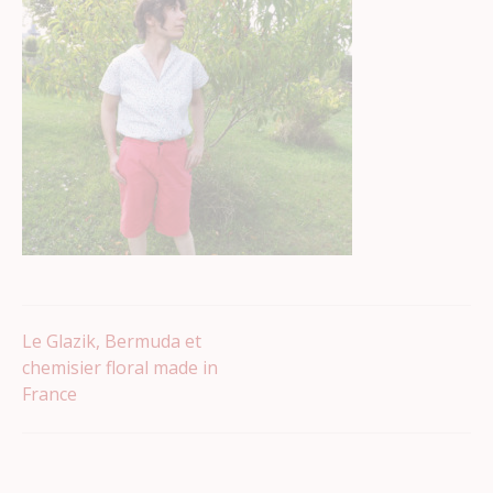
Navigation
Le Glazik, Bermuda et
chemisier floral made in
France
de
l’article