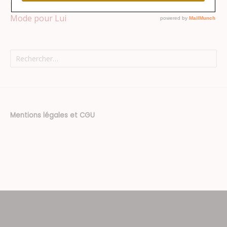
Mode pour Elle
Mode pour Lui
Rechercher :
Mentions légales et CGU
Thème : Superposition par
Kaira
.
Texte
supplémentaire