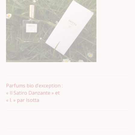
Navigation
Parfums bio d’exception :
« Il Satiro Danzante » et
« I. » par Isotta
de
l’article