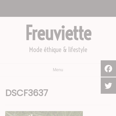
Aller
Nous appeler : +2782 444 YEAH
au
Le Cap, Afrique du sud
contenu
Freuviette
Mode éthique & lifestyle
Menu
DSCF3637