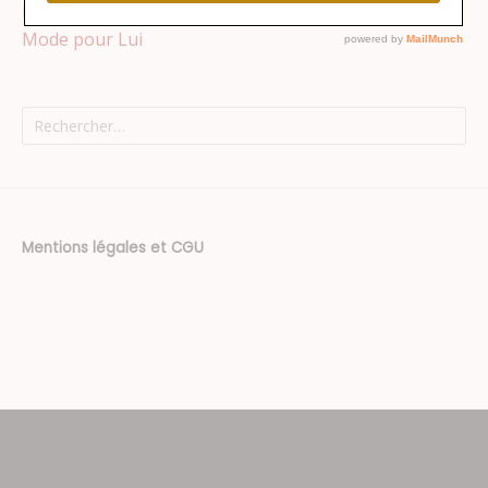
Mode pour Elle
Mode pour Lui
Rechercher :
Mentions légales et CGU
Thème : Superposition par
Kaira
.
Texte
supplémentaire