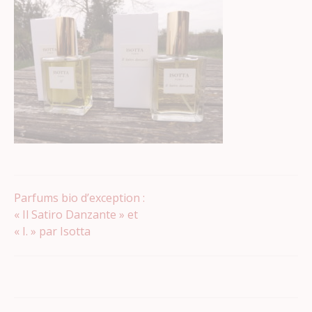
Navigation
Parfums bio d’exception :
« Il Satiro Danzante » et
« I. » par Isotta
de
l’article