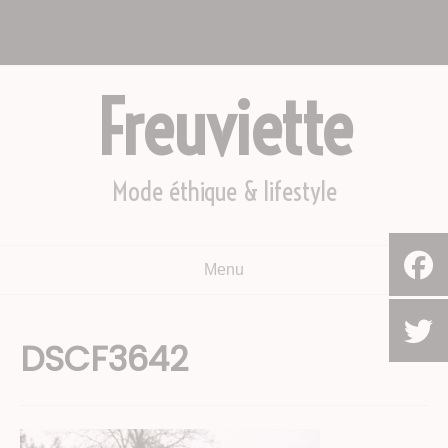
Aller
Nous appeler : +2782 444 YEAH
au
Le Cap, Afrique du sud
contenu
Freuviette
Mode éthique & lifestyle
Menu
DSCF3642