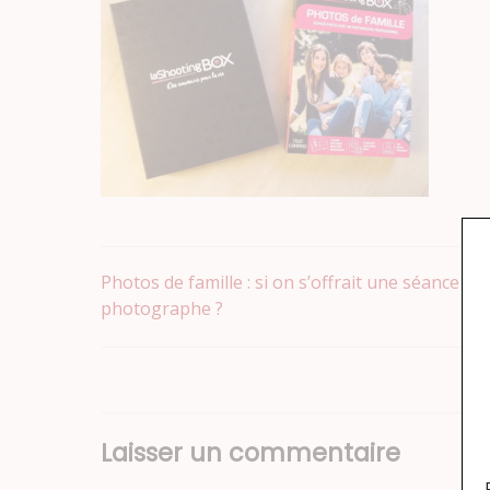
Navigation
Photos de famille : si on s’offrait une séance che
photographe ?
de
l’article
Laisser un commentaire