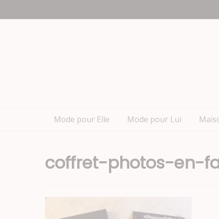
Aller
Nous appeler : +2782 444 YEAH
au
contenu
Mode pour Elle
Mode pour Lui
Mais
coffret-photos-en-fa