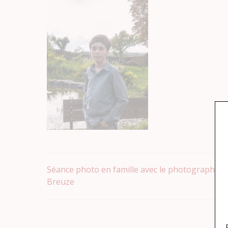
Navigation
Séance photo en famille avec le photographe X
Breuze
de
l’article