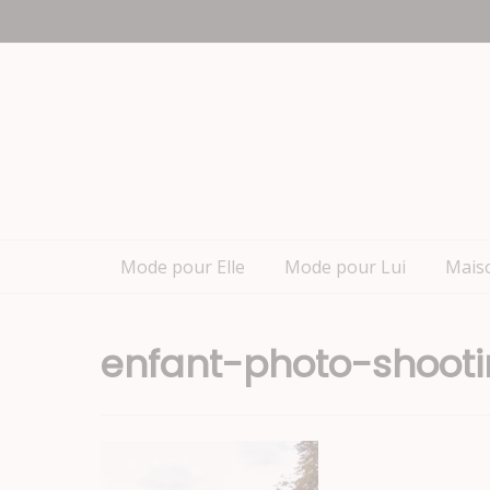
Aller
Nous appeler : +2782 444 YEAH
au
contenu
Mode pour Elle
Mode pour Lui
Mais
enfant-photo-shoot