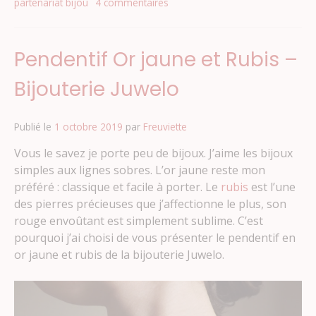
partenariat bijou
4 commentaires
sur
Collier
Or
jaune
Pendentif Or jaune et Rubis –
18
carats
Bijouterie Juwelo
un
classique
chic
Publié le
1 octobre 2019
par
Freuviette
Vous le savez je porte peu de bijoux. J’aime les bijoux
simples aux lignes sobres. L’or jaune reste mon
préféré : classique et facile à porter. Le
rubis
est l’une
des pierres précieuses que j’affectionne le plus, son
rouge envoûtant est simplement sublime. C’est
pourquoi j’ai choisi de vous présenter le pendentif en
or jaune et rubis de la bijouterie Juwelo.