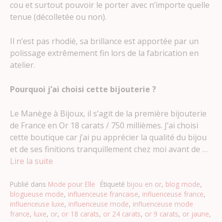
cou et surtout pouvoir le porter avec n’importe quelle
tenue (décolletée ou non).
Il n’est pas rhodié, sa brillance est apportée par un
polissage extrêmement fin lors de la fabrication en
atelier.
Pourquoi j’ai choisi cette bijouterie ?
Le Manège à Bijoux, il s’agit de la première bijouterie
de France en Or 18 carats / 750 millièmes. J’ai choisi
cette boutique car j’ai pu apprécier la qualité du bijou
et de ses finitions tranquillement chez moi avant de …
Lire la suite
Publié dans
Mode pour Elle
Étiqueté
bijou en or
,
blog mode
,
blogueuse mode
,
influenceuse francaise
,
influenceuse france
,
influenceuse luxe
,
influenceuse mode
,
influenceuse mode
france
,
luxe
,
or
,
or 18 carats
,
or 24 carats
,
or 9 carats
,
or jaune
,