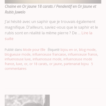
Chaine en Or jaune 18 carats /
Pendentif en Or Jaune et
Rubis Juwelo
J’ai hésité avec un saphir que je trouvais également
magnifique. D’ailleurs, saviez-vous que le saphir et le
rubis sont en réalité la même pierre ? De …
Lire la
suite
Publié dans
Mode pour Elle
Étiqueté
bijou en or
,
blog mode
,
blogueuse mode
,
influenceuse francaise
,
influenceuse france
,
influenceuse luxe
,
influenceuse mode
,
influenceuse mode
france
,
luxe
,
or
,
or 18 carats
,
or jaune
,
partenariat bijou
5
commentaires
sur
Pendentif
Or
jaune
et
Rubis
–
Bijouterie