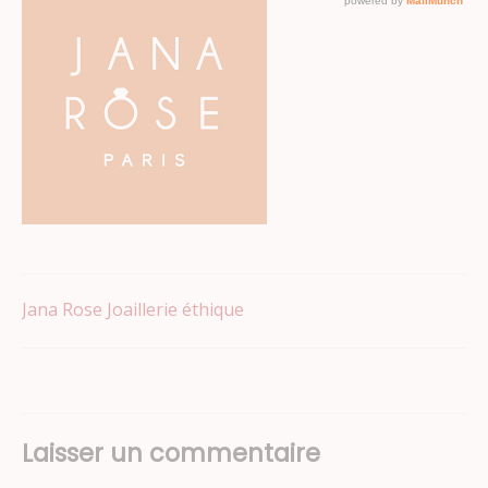
Navigation
Jana Rose Joaillerie éthique
de
l’article
Laisser un commentaire