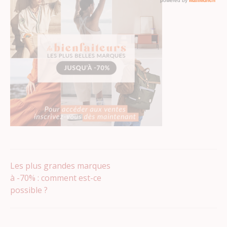
Navigation
Les plus grandes marques
à -70% : comment est-ce
possible ?
de
l’article