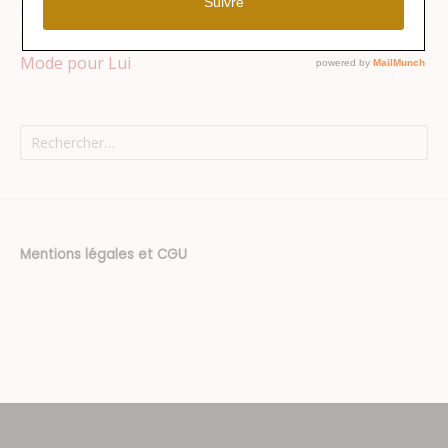
Maison
Mode pour Elle
Mode pour Lui
Rechercher :
Mentions légales et CGU
Thème : Superposition par
Kaira
.
Texte