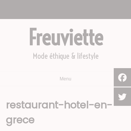
Aller
Nous appeler : +2782 444 YEAH
au
Le Cap, Afrique du sud
contenu
Freuviette
Mode éthique & lifestyle
Menu
restaurant-hotel-en-
grece