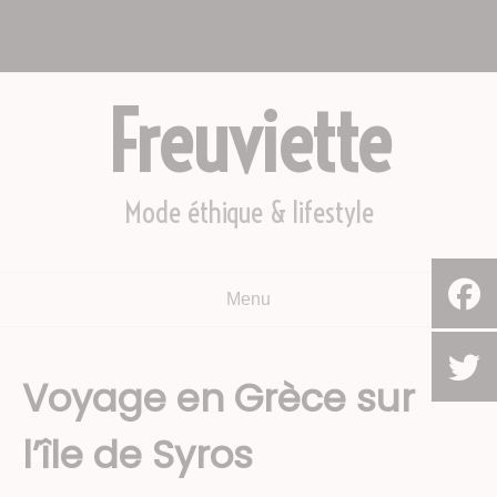
Aller
Nous appeler : +2782 444 YEAH
au
Le Cap, Afrique du sud
contenu
Freuviette
Mode éthique & lifestyle
Menu
Voyage en Grèce sur
l’île de Syros