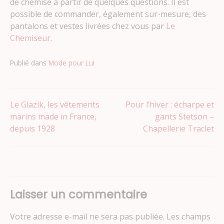
de chemise à partir de quelques questions. Il est
possible de commander, également sur-mesure, des
pantalons et vestes livrées chez vous par
Le
Chemiseur
.
Publié dans
Mode pour Lui
Navigation
Le Glazik, les vêtements
Pour l’hiver : écharpe et
marins made in France,
gants Stetson –
depuis 1928
Chapellerie Traclet
de
l’article
Laisser un commentaire
Votre adresse e-mail ne sera pas publiée.
Les champs