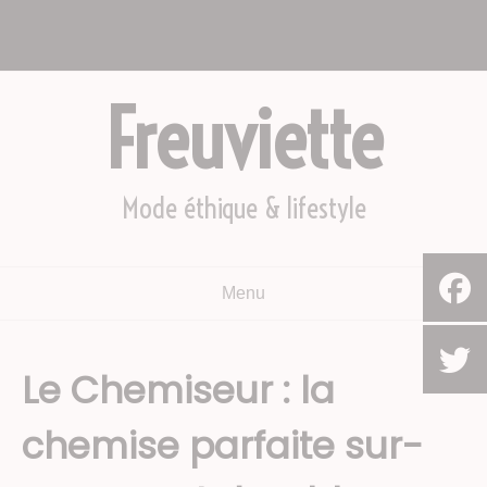
Aller
Nous appeler : +2782 444 YEAH
au
Le Cap, Afrique du sud
contenu
Freuviette
Mode éthique & lifestyle
Menu
Le Chemiseur : la
chemise parfaite sur-