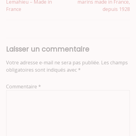
Lemahieu – Made in
marins made in France,
France
depuis 1928
de
l’article
Laisser un commentaire
Votre adresse e-mail ne sera pas publiée.
Les champs
obligatoires sont indiqués avec
*
Commentaire
*