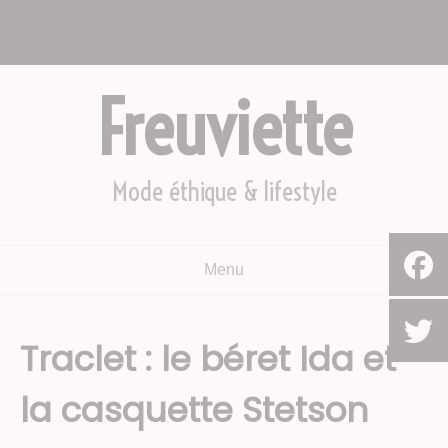
Aller
Nous appeler : +2782 444 YEAH
au
Le Cap, Afrique du sud
contenu
Freuviette
Mode éthique & lifestyle
Menu
Traclet : le béret Ida et
la casquette Stetson