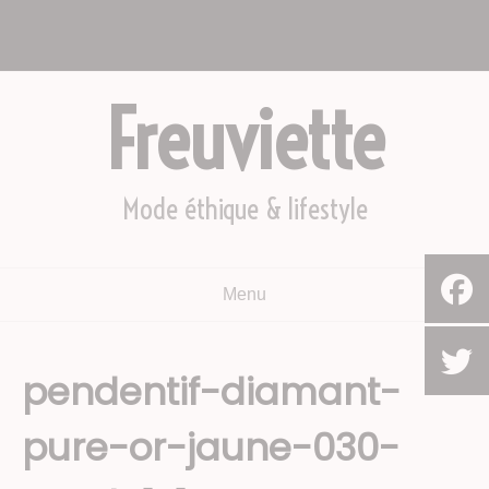
Aller
Nous appeler : +2782 444 YEAH
au
Le Cap, Afrique du sud
contenu
Freuviette
Mode éthique & lifestyle
Menu
pendentif-diamant-
pure-or-jaune-030-