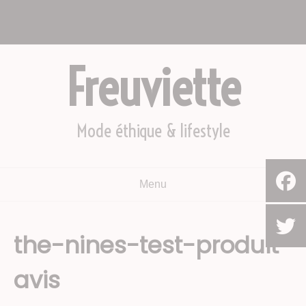
Aller
Nous appeler : +2782 444 YEAH
au
Le Cap, Afrique du sud
contenu
Freuviette
Mode éthique & lifestyle
Menu
the-nines-test-produit-
avis