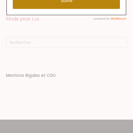
Maison
Mode pour Elle
Mode pour Lui
Rechercher :
Mentions légales et CGU
Thème : Superposition par
Kaira
.
Texte