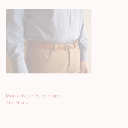
Navigation
Mon avis sur les ceintures
The Nines
de
l’article